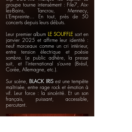
groupe tourne intensément : File7, Aix-
les-Bains, Tancrou, Mennecy,
L'Empreinte… En tout, près de 50
concerts depuis leurs débuts.
Leur premier album
LE SOUFFLE
sort en
janvier 2025 et affirme leur identité :
neuf morceaux comme un cri intérieur,
entre tension électrique et poésie
sombre. Le public adhère, la presse
suit, et l’international s’ouvre (Brésil,
Corée, Allemagne, etc.).
Sur scène,
BLACK IRIS
est une tempête
maîtrisée, entre rage rock et émotion à
vif. Leur force : la sincérité. Et un son
français, puissant, accessible,
percutant.
Davi
Ben
d
oit
Guitarrista
Guitarrista