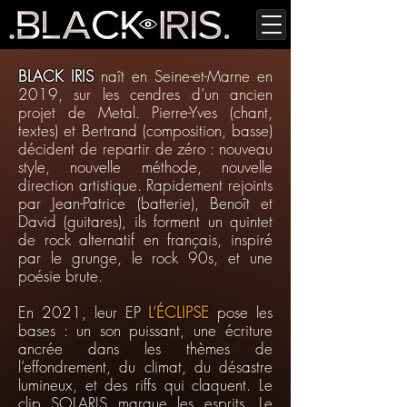
BLACK IRIS
naît en Seine-et-Marne en
2019, sur les cendres d’un ancien
projet de Metal. Pierre-Yves (chant,
textes) et Bertrand (composition, basse)
décident de repartir de zéro : nouveau
style, nouvelle méthode, nouvelle
direction artistique.
Rapidement rejoints
par Jean-Patrice (batterie), Benoît et
David (guitares), ils forment un quintet
de rock alternatif en français, inspiré
par le grunge, le rock 90s, et une
poésie brute.
En 2021, leur EP
L’ÉCLIPSE
pose les
bases : un son puissant, une écriture
ancrée dans les thèmes de
l’effondrement, du climat, du désastre
lumineux, et des riffs qui claquent. Le
clip SOLARIS marque les esprits. Le