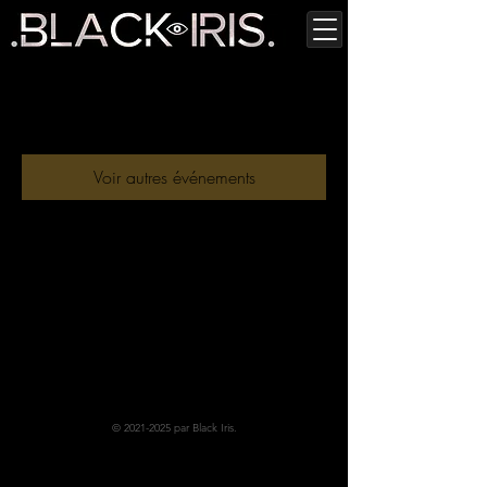
Les inscriptions sont closes
Voir autres événements
©
2021-2025
par Black Iris.